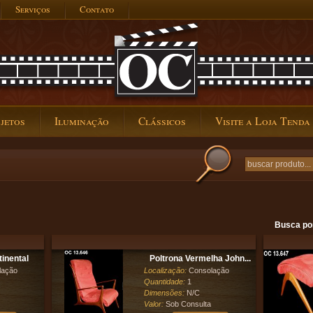
Serviços
Contato
jetos
Iluminação
Clássicos
Visite a Loja Tenda
Busca po
tinental
Poltrona Vermelha John...
lação
Localização:
Consolação
Quantidade:
1
Dimensões:
N/C
Valor:
Sob Consulta