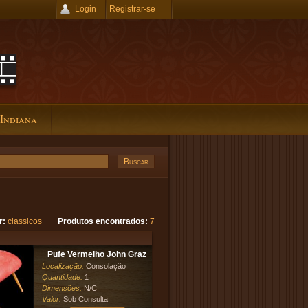
Login
Registrar-se
 Indiana
r:
classicos
Produtos encontrados:
7
Pufe Vermelho John Graz
Localização:
Consolação
Quantidade:
1
Dimensões:
N/C
Valor:
Sob Consulta