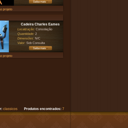
o projeto
Cadeira Charles Eames
Localização:
Consolação
Quantidade:
2
Dimensões:
N/C
Valor:
Sob Consulta
o projeto
r:
classicos
Produtos encontrados:
7