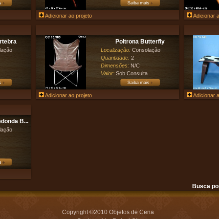
Adicionar ao projeto
Adicionar a
rtebra
Poltrona Butterfly
lação
Localização:
Consolação
Quantidade:
2
Dimensões:
N/C
Valor:
Sob Consulta
Adicionar ao projeto
Adicionar a
donda B...
lação
Busca po
Copyright ©2010 Objetos de Cena