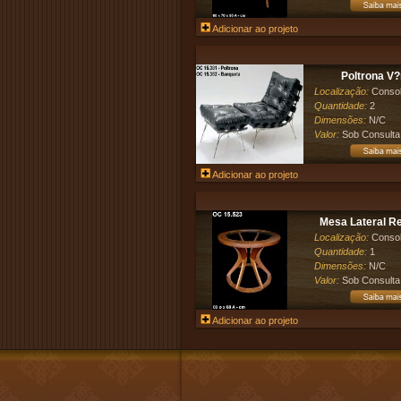
Adicionar ao projeto
Poltrona V?
Localização:
Conso
Quantidade:
2
Dimensões:
N/C
Valor:
Sob Consulta
Adicionar ao projeto
Mesa Lateral Re
Localização:
Conso
Quantidade:
1
Dimensões:
N/C
Valor:
Sob Consulta
Adicionar ao projeto