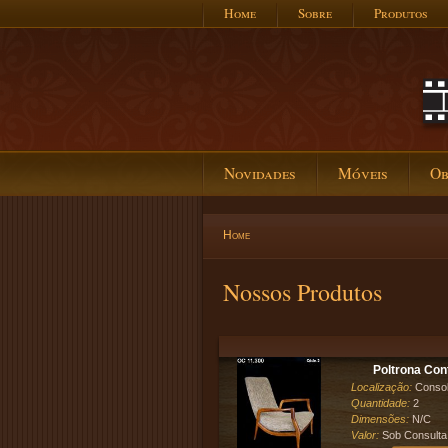
Home
Sobre
Produtos
Novidades
Móveis
Ob
Home
Nossos Produtos
Poltrona Con
Localização:
Conso
Quantidade:
2
Dimensões:
N/C
Valor:
Sob Consulta