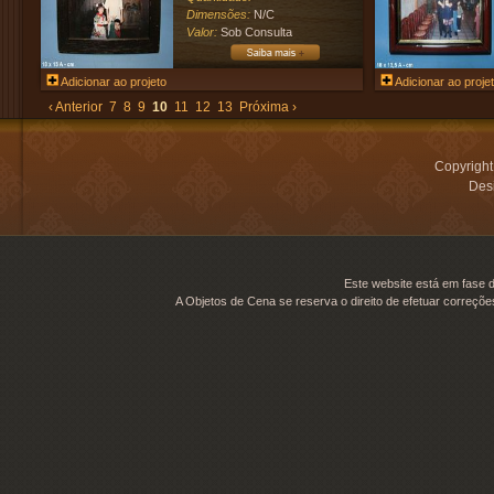
Dimensões:
N/C
Valor:
Sob Consulta
Adicionar ao projeto
Adicionar ao proje
‹ Anterior
7
8
9
10
11
12
13
Próxima ›
Copyrigh
Desi
Este website está em fase d
A Objetos de Cena se reserva o direito de efetuar correçõe