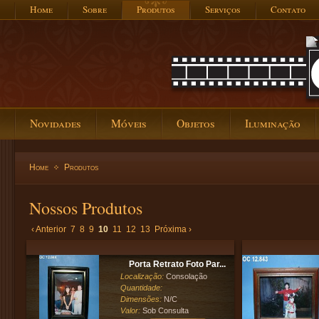
Home
Sobre
Produtos
Serviços
Contato
Novidades
Móveis
Objetos
Iluminação
Home
Produtos
Nossos Produtos
‹ Anterior
7
8
9
10
11
12
13
Próxima ›
Porta Retrato Foto Par...
Localização:
Consolação
Quantidade:
Dimensões:
N/C
Valor:
Sob Consulta