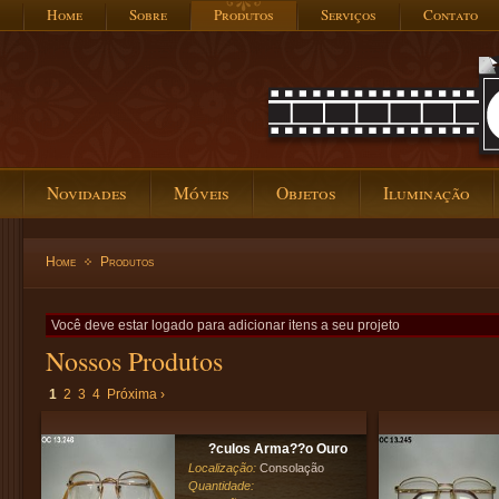
Home
Sobre
Produtos
Serviços
Contato
Novidades
Móveis
Objetos
Iluminação
Home
Produtos
Você deve estar logado para adicionar itens a seu projeto
Nossos Produtos
1
2
3
4
Próxima ›
?culos Arma??o Ouro
Localização:
Consolação
Quantidade: