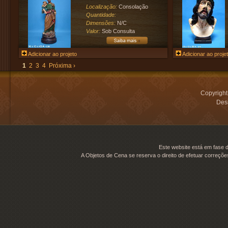
Localização:
Consolação
Quantidade:
Dimensões:
N/C
Valor:
Sob Consulta
Adicionar ao projeto
Adicionar ao proje
1
2
3
4
Próxima ›
Copyrigh
Desi
Este website está em fase d
A Objetos de Cena se reserva o direito de efetuar correçõe