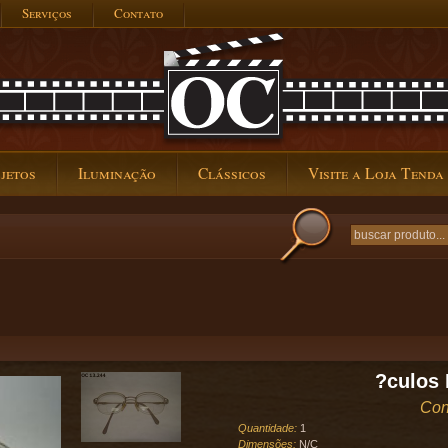
Serviços
Contato
jetos
Iluminação
Clássicos
Visite a Loja Tenda
?culos 
Con
Quantidade:
1
Dimensões:
N/C