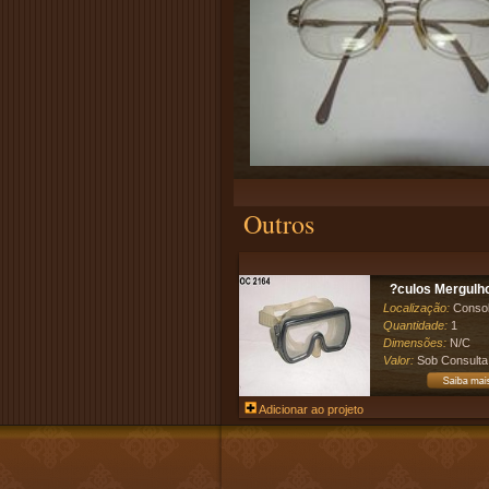
Outros
?culos Mergulho
Localização:
Conso
Quantidade:
1
Dimensões:
N/C
Valor:
Sob Consulta
Adicionar ao projeto