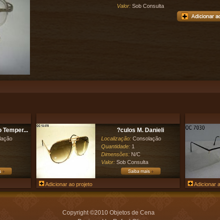
Valor:
Sob Consulta
 Temper...
?culos M. Danieli
lação
Localização:
Consolação
Quantidade:
1
Dimensões:
N/C
Valor:
Sob Consulta
Adicionar ao projeto
Adicionar a
Copyright ©2010 Objetos de Cena