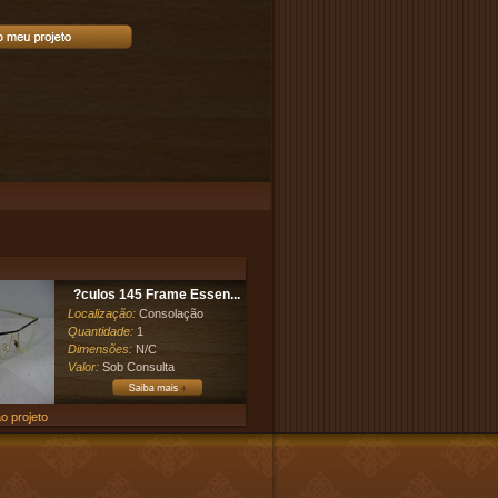
?culos 145 Frame Essen...
Localização:
Consolação
Quantidade:
1
Dimensões:
N/C
Valor:
Sob Consulta
o projeto