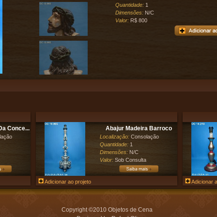
Quantidade:
1
Dimensões:
N/C
Valor:
R$ 800
a Conce...
Abajur Madeira Barroco
lação
Localização:
Consolação
Quantidade:
1
Dimensões:
N/C
Valor:
Sob Consulta
Adicionar ao projeto
Adicionar a
Copyright ©2010 Objetos de Cena