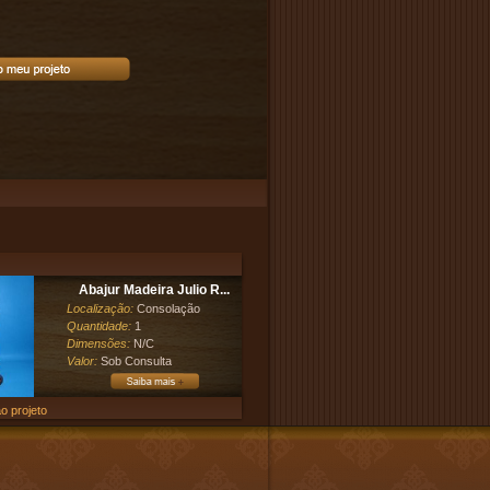
Abajur Madeira Julio R...
Localização:
Consolação
Quantidade:
1
Dimensões:
N/C
Valor:
Sob Consulta
o projeto