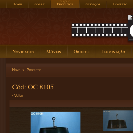
Home
Sobre
Produtos
Serviços
Contato
Novidades
Móveis
Objetos
Iluminação
Home
Produtos
Cód: OC 8105
‹ Voltar