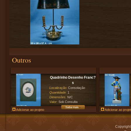
Outros
Quadrinho Desenho Franc?
s
Localização:
Consolação
Quantidade:
1
Dimensões:
N/C
Valor:
Sob Consulta
Adicionar ao projeto
Adicionar ao proje
Copyrigh