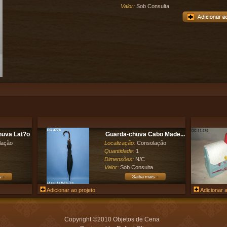
Valor:
Sob Consulta
huva Lat?o
Guarda-chuva Cabo Made...
lação
Localização:
Consolação
Quantidade:
1
Dimensões:
N/C
Valor:
Sob Consulta
Adicionar ao projeto
Adicionar a
Copyright ©2010 Objetos de Cena