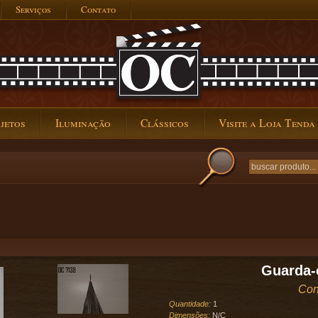
Serviços
Contato
jetos
Iluminação
Clássicos
Visite a Loja Tenda
Guarda-
Con
Quantidade:
1
Dimensões:
N/C