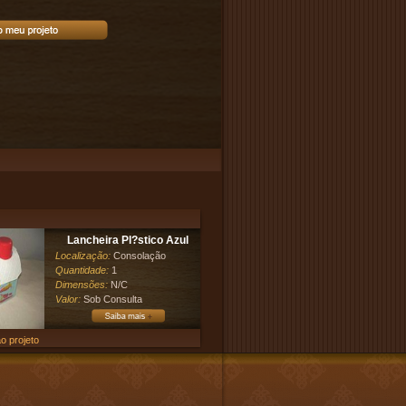
Lancheira Pl?stico Azul
Localização:
Consolação
Quantidade:
1
Dimensões:
N/C
Valor:
Sob Consulta
o projeto