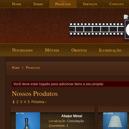
Home
Sobre
Produtos
Serviços
Contato
Novidades
Móveis
Objetos
Iluminação
Home
Produtos
Você deve estar logado para adicionar itens a seu projeto
Nossos Produtos
1
2
3
4
5
Próxima ›
Abajur Metal
Localização:
Consolação
Quantidade:
1