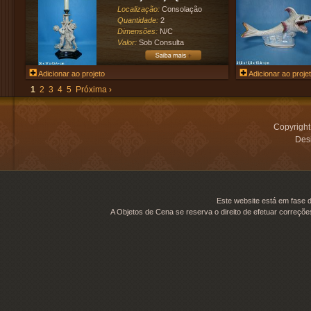
Localização:
Consolação
Quantidade:
2
Dimensões:
N/C
Valor:
Sob Consulta
Adicionar ao projeto
Adicionar ao proje
1
2
3
4
5
Próxima ›
Copyrigh
Desi
Este website está em fase d
A Objetos de Cena se reserva o direito de efetuar correçõe