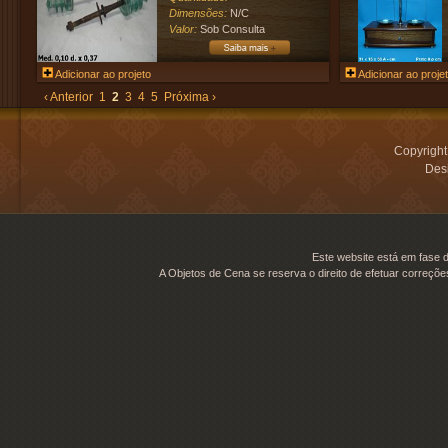
Dimensões:
N/C
Valor:
Sob Consulta
Adicionar ao projeto
Adicionar ao proje
‹ Anterior
1
2
3
4
5
Próxima ›
Copyrigh
Desi
Este website está em fase d
A Objetos de Cena se reserva o direito de efetuar correçõe