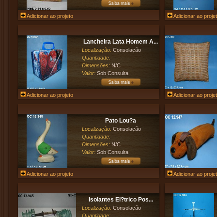
Adicionar ao projeto
Adicionar ao proje
Lancheira Lata Homem A...
Localização:
Consolação
Quantidade:
Dimensões:
N/C
Valor:
Sob Consulta
Adicionar ao projeto
Adicionar ao proje
Pato Lou?a
Localização:
Consolação
Quantidade:
Dimensões:
N/C
Valor:
Sob Consulta
Adicionar ao projeto
Adicionar ao proje
Isolantes El?trico Pos...
Localização:
Consolação
Quantidade: