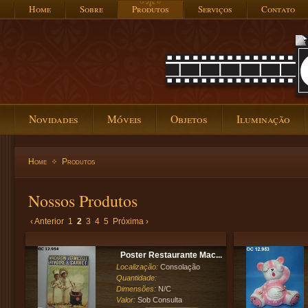
Home
Sobre
Produtos
Serviços
Contato
Novidades
Móveis
Objetos
Iluminação
Home
Produtos
Nossos Produtos
‹ Anterior
1
2
3
4
5
Próxima ›
Poster Restaurante Mac...
Localização:
Consolação
Quantidade:
Dimensões:
N/C
Valor:
Sob Consulta